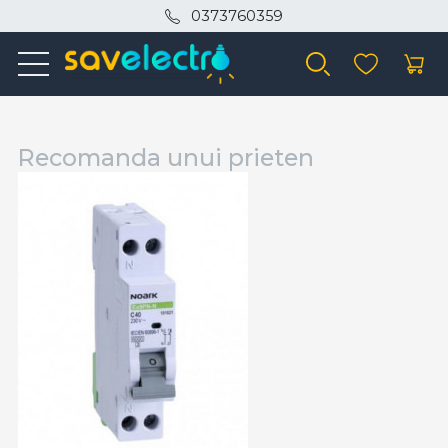
0373760359
Recomanda unui prieten