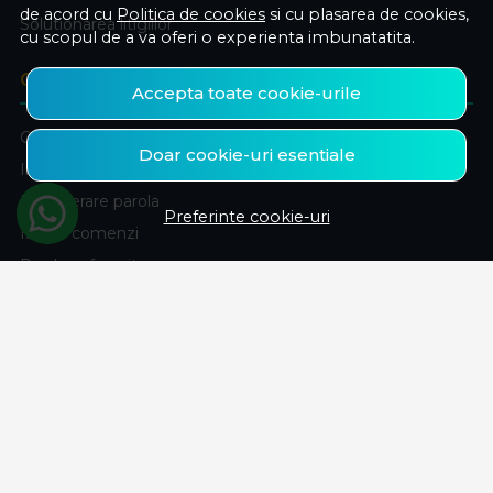
de acord cu
Politica de cookies
si cu plasarea de cookies,
Solutionarea litigiilor
cu scopul de a va oferi o experienta imbunatatita.
CONT CLIENT
Accepta toate cookie-urile
Contul meu
Doar cookie-uri esentiale
Inregistrare
Recuperare parola
Preferinte cookie-uri
Istoric comenzi
Produse favorite
ABONEAZA-TE LA NEWSLETTER
Fii la curent cu toate promotiile si produsele noi din shop!
Email