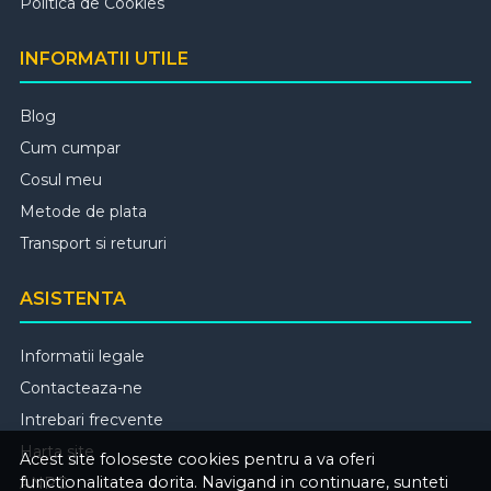
Politica de Cookies
INFORMATII UTILE
Blog
Cum cumpar
Cosul meu
Metode de plata
Transport si retururi
ASISTENTA
Informatii legale
Contacteaza-ne
Intrebari frecvente
Harta site
Acest site foloseste cookies pentru a va oferi
functionalitatea dorita. Navigand in continuare, sunteti
ANPC