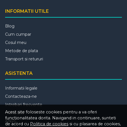
INFORMATII UTILE
Blog
Cum cumpar
Cosul meu
Metode de plata
Transport si retururi
ASISTENTA
Informatii legale
Contacteaza-ne
Intrebari frecvente
Acest site foloseste cookies pentru a va oferi
Harta site
functionalitatea dorita. Navigand in continuare, sunteti
ANPC
de acord cu
Politica de cookies
si cu plasarea de cookies,