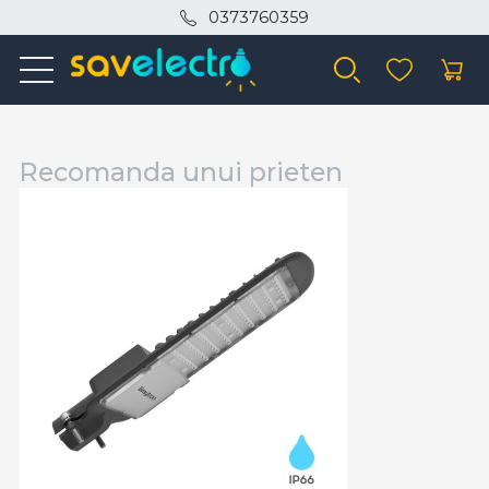
0373760359
Recomanda unui prieten