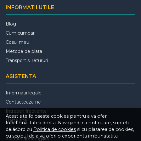
INFORMATII UTILE
Blog
Cum cumpar
Cosul meu
Metode de plata
Transport si retururi
ASISTENTA
Informatii legale
Contacteaza-ne
Intrebari frecvente
Acest site foloseste cookies pentru a va oferi
Harta site
functionalitatea dorita. Navigand in continuare, sunteti
de acord cu
Politica de cookies
si cu plasarea de cookies,
ANPC
cu scopul de a va oferi o experienta imbunatatita.
Solutionarea litigiilor