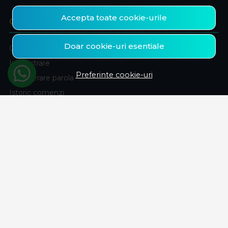
Accepta toate cookie-urile
CONT CLIENT
Doar cookie-uri esentiale
Contul meu
Inregistrare
Preferinte cookie-uri
Recuperare parola
Istoric comenzi
Produse favorite
ABONEAZA-TE LA NEWSLETTER
Fii la curent cu toate promotiile si produsele noi din shop!
Email
Aboneaza-te