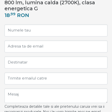
800 lm, lumina calda (2700K), clasa
energetica G
,99
18
RON
Numele tau
Adresa ta de email
Destinatar
Trimite emailul catre
Mesaj
Completeaza detaliile tale si ale prietenului caruia vrei sa ii
recomanzi produsele. Noi i le vom trimite apoi pe email,