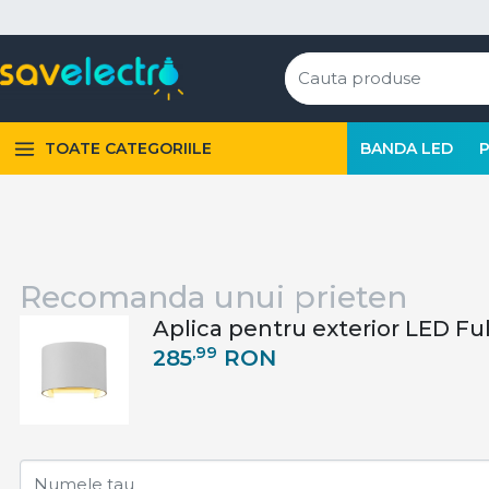
TOATE CATEGORIILE
BANDA LED
Recomanda unui prieten
Aplica pentru exterior LED F
,99
285
RON
Numele tau