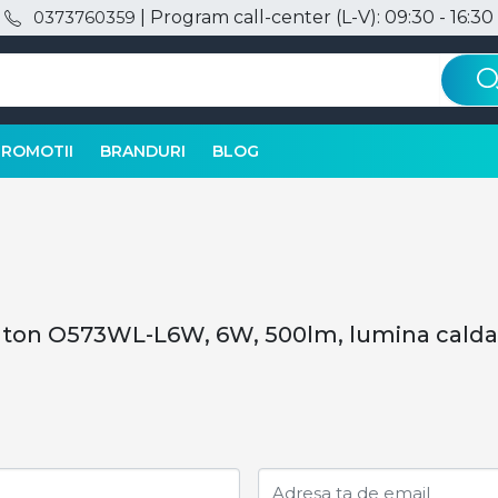
| Program call-center (L-V): 09:30 - 16:30
0373760359
PROMOTII
BRANDURI
BLOG
ulton O573WL-L6W, 6W, 500lm, lumina calda,
Adresa ta de email