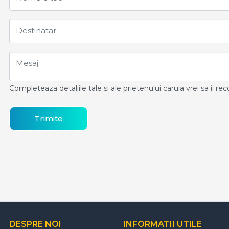
Destinatar
Mesaj
Completeaza detaliile tale si ale prietenului caruia vrei sa ii r
Trimite
DESPRE NOI
INFORMATII UTILE