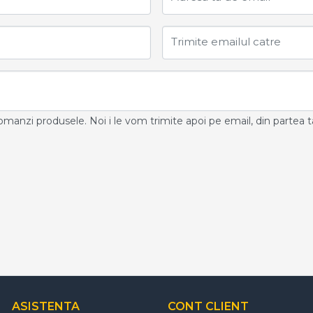
Trimite emailul catre
ecomanzi produsele. Noi i le vom trimite apoi pe email, din partea t
ASISTENTA
CONT CLIENT