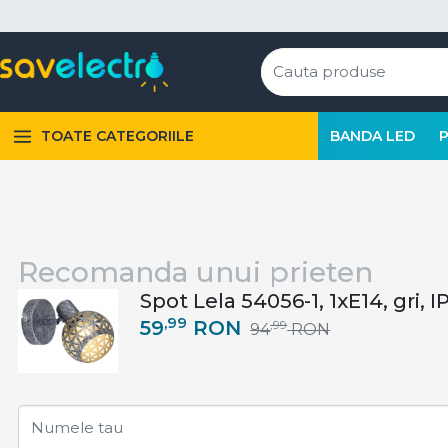
TOATE CATEGORIILE
BANDA LED
Recomanda unui prieten
Spot Lela 54056-1, 1xE14, gri, 
,99
59
RON
,99
94
RON
Numele tau