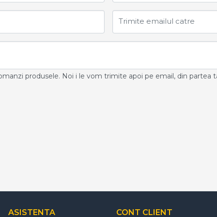
Trimite emailul catre
ecomanzi produsele. Noi i le vom trimite apoi pe email, din partea t
ASISTENTA
CONT CLIENT