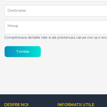
Destinatar
Mesaj
Completeaza detaliile tale si ale prietenului caruia vrei sa ii r
Trimite
DESPRE NOI
INFORMATII UTILE