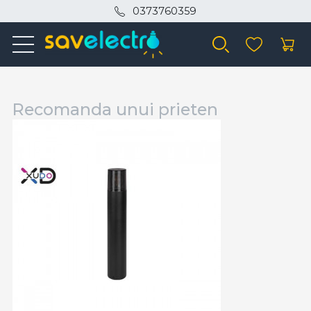
0373760359
Recomanda unui prieten