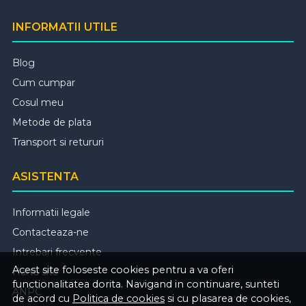
INFORMATII UTILE
Blog
Cum cumpar
Cosul meu
Metode de plata
Transport si retururi
ASISTENTA
Informatii legale
Contacteaza-ne
Intrebari frecvente
Acest site foloseste cookies pentru a va oferi
Harta site
functionalitatea dorita. Navigand in continuare, sunteti
ANPC
de acord cu
Politica de cookies
si cu plasarea de cookies,