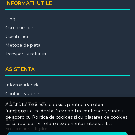
INFORMATII UTILE
Blog
Cum cumpar
Cosul meu
Metode de plata
Transport si retururi
ASISTENTA
Informatii legale
Contacteaza-ne
Intrebari frecvente
Acest site foloseste cookies pentru a va oferi
functionalitatea dorita. Navigand in continuare, sunteti
Harta site
de acord cu
Politica de cookies
si cu plasarea de cookies,
ANPC
cu scopul de a va oferi o experienta imbunatatita.
Solutionarea litigiilor