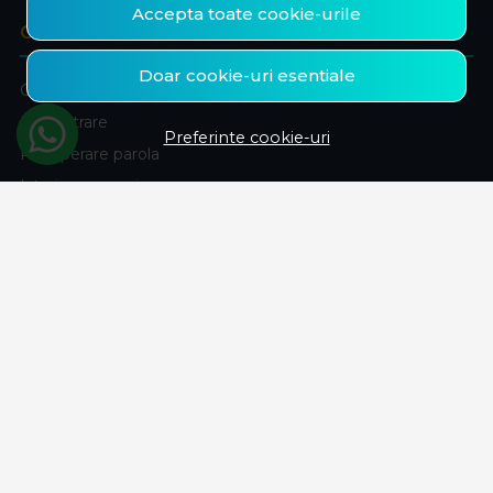
Accepta toate cookie-urile
CONT CLIENT
Doar cookie-uri esentiale
Contul meu
Inregistrare
Preferinte cookie-uri
Recuperare parola
Istoric comenzi
Produse favorite
ABONEAZA-TE LA NEWSLETTER
Fii la curent cu toate promotiile si produsele noi din shop!
Email
Aboneaza-te