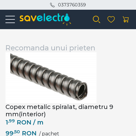
0373760359
Recomanda unui prieten
Copex metalic spiralat, diametru 9
mm(interior)
,99
1
RON
/ m
,50
99
RON
/ pachet