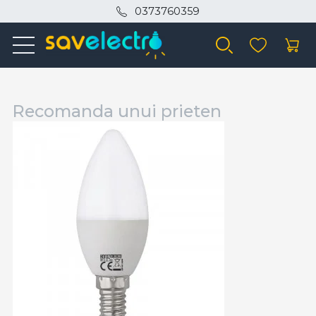
0373760359
Recomanda unui prieten