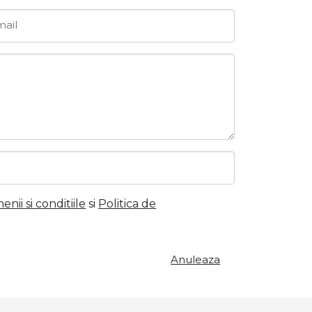
ail
nii si conditiile
si
Politica de
Anuleaza