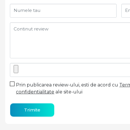
Numele tau
Em
Continut review
Prin publicarea review-ului, esti de acord cu
Terme
confidentialitate
ale site-ului
Trimite