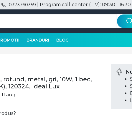
| Program call-center (L-V): 09:30 - 16:30
0373760359
PROMOTII
BRANDURI
BLOG
Nu
 rotund, metal, gri, 10W, 1 bec,
), 120324, Ideal Lux
 11 aug.
 produs?