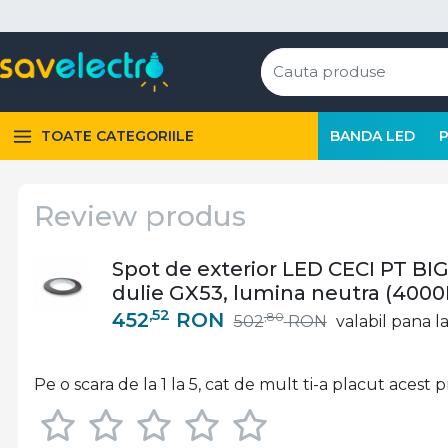
TOATE CATEGORIILE
BANDA LED
Review produs
Spot de exterior LED CECI PT BIG,
dulie GX53, lumina neutra (4000K
,52
452
RON
,80
502
RON
valabil pana la
Pe o scara de la 1 la 5, cat de mult ti-a placut acest