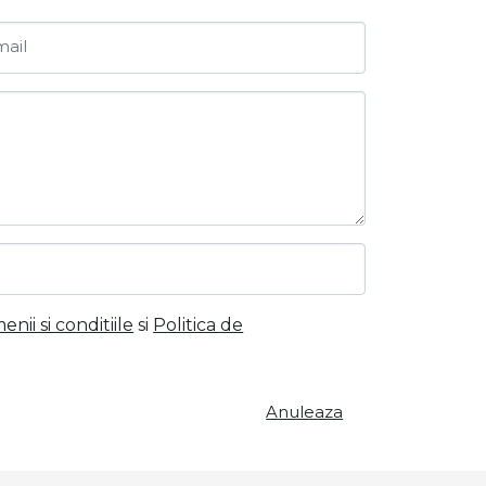
ail
nii si conditiile
si
Politica de
Anuleaza