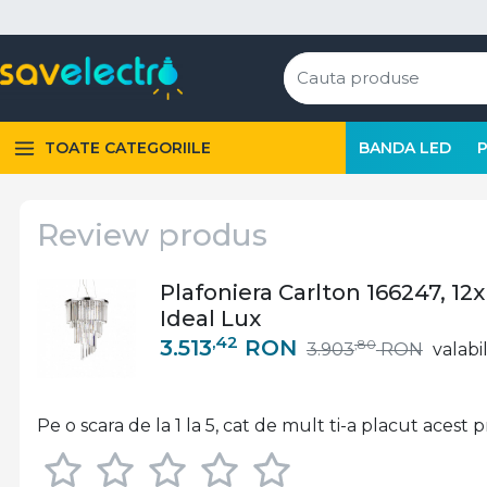
TOATE CATEGORIILE
BANDA LED
Review produs
Plafoniera Carlton 166247, 12
Ideal Lux
,42
3.513
RON
,80
3.903
RON
valabi
Pe o scara de la 1 la 5, cat de mult ti-a placut acest