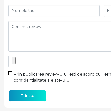
Numele tau
Em
Continut review
Prin publicarea review-ului, esti de acord cu
Terme
confidentialitate
ale site-ului
Trimite