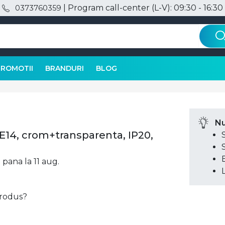
| Program call-center (L-V): 09:30 - 16:30
0373760359
PROMOTII
BRANDURI
BLOG
Nu
xE14, crom+transparenta, IP20,
l pana la 11 aug.
 produs?