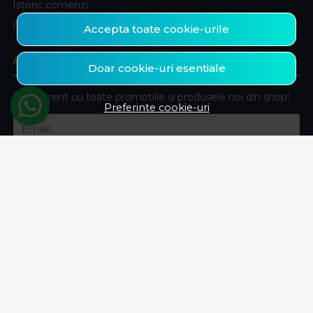
Istoric comenzi
Produse favorite
Accepta toate cookie-urile
ABONEAZA-TE LA NEWSLETTER
Doar cookie-uri esentiale
Fii la curent cu toate promotiile si produsele noi din shop!
Preferinte cookie-uri
Email
Aboneaza-te