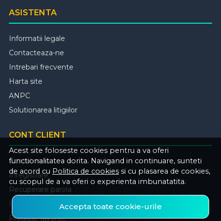
ASISTENTA
Informatii legale
Contacteaza-ne
Intrebari frecvente
Harta site
ANPC
Solutionarea litigiilor
CONT CLIENT
Acest site foloseste cookies pentru a va oferi
Contul meu
functionalitatea dorita. Navigand in continuare, sunteti
de acord cu
Politica de cookies
si cu plasarea de cookies,
Inregistrare
cu scopul de a va oferi o experienta imbunatatita.
Recuperare parola
Istoric comenzi
Accepta toate cookie-urile
Produse favorite