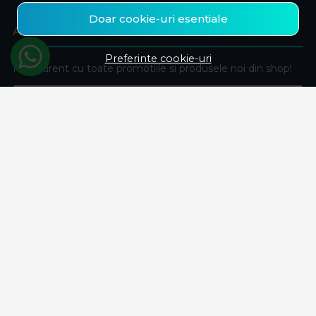
Doar cookie-uri esentiale
ABONEAZA-TE LA NEWSLETTER
Preferinte cookie-uri
Fii la curent cu toate promotiile si produsele noi din shop!
Email
Aboneaza-te