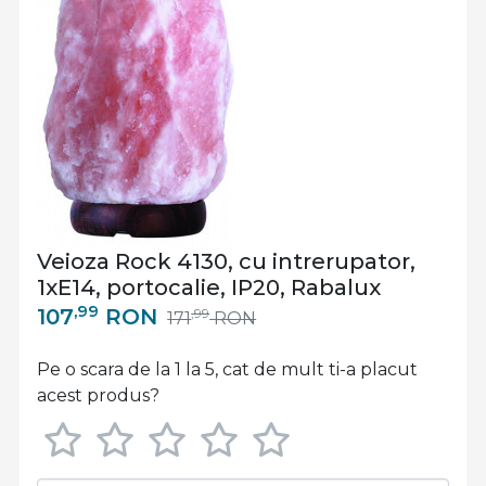
Veioza Rock 4130, cu intrerupator,
1xE14, portocalie, IP20, Rabalux
,99
107
RON
,99
171
RON
Pe o scara de la 1 la 5, cat de mult ti-a placut
acest produs?