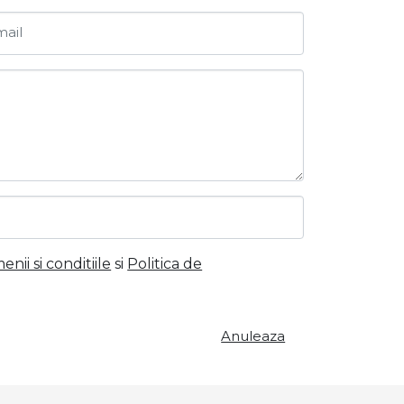
ail
nii si conditiile
si
Politica de
Anuleaza