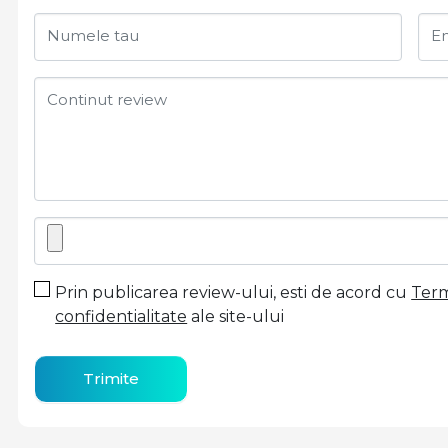
Numele tau
Em
Continut review
Prin publicarea review-ului, esti de acord cu
Terme
confidentialitate
ale site-ului
Trimite