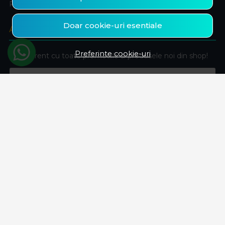
Produse favorite
Doar cookie-uri esentiale
ABONEAZA-TE LA NEWSLETTER
Preferinte cookie-uri
Fii la curent cu toate promotiile si produsele noi din shop!
Email
Aboneaza-te