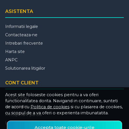
ASISTENTA
Informatii legale
Contacteaza-ne
Intrebari frecvente
Harta site
ANPC
Solutionarea litigiilor
CONT CLIENT
Acest site foloseste cookies pentru a va oferi
Contul meu
functionalitatea dorita. Navigand in continuare, sunteti
Inregistrare
de acord cu
Politica de cookies
si cu plasarea de cookies,
cu scopul de a va oferi o experienta imbunatatita.
Recuperare parola
Istoric comenzi
Accepta toate cookie-urile