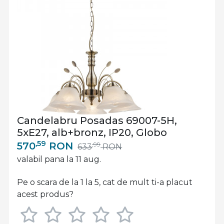
Candelabru Posadas 69007-5H,
5xE27, alb+bronz, IP20, Globo
,59
570
RON
,99
633
RON
valabil pana la 11 aug.
Pe o scara de la 1 la 5, cat de mult ti-a placut
acest produs?