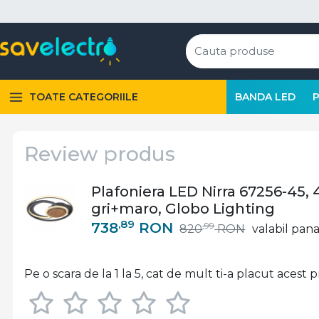
TOATE CATEGORIILE
BANDA LED
Review produs
Plafoniera LED Nirra 67256-45, 
gri+maro, Globo Lighting
,89
738
RON
,99
820
RON
valabil pana
Pe o scara de la 1 la 5, cat de mult ti-a placut acest