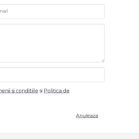
ail
nii si conditiile
si
Politica de
Anuleaza