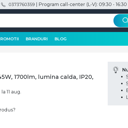
| Program call-center (L-V): 09:30 - 16:30
0373760359
PROMOTII
BRANDURI
BLOG
Nu
45W, 1700lm, lumina calda, IP20,
 la 11 aug.
 produs?