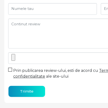
Numele tau
Em
Continut review
Prin publicarea review-ului, esti de acord cu
Terme
confidentialitate
ale site-ului
Trimite