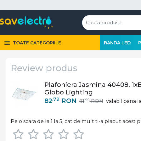
TOATE CATEGORIILE
BANDA LED
Review produs
Plafoniera Jasmina 40408, 1xE
Globo Lighting
,79
82
RON
,99
91
RON
valabil pana la
Pe o scara de la 1 la 5, cat de mult ti-a placut acest