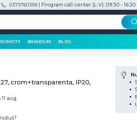
| Program call-center (L-V): 09:30 - 16:30
0373760359
PROMOTII
BRANDURI
BLOG
Nu
27, crom+transparenta, IP20,
 11 aug.
 produs?