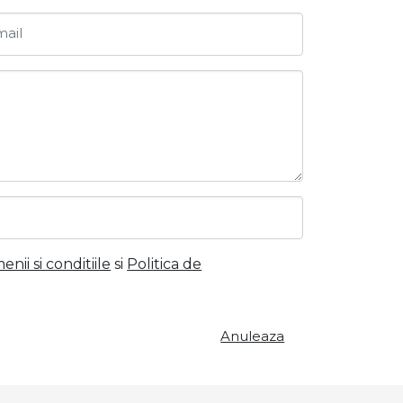
ail
nii si conditiile
si
Politica de
Anuleaza