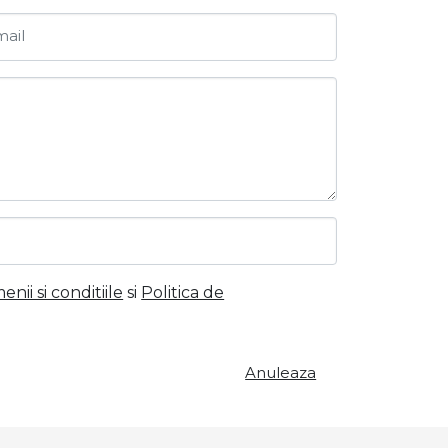
ail
nii si conditiile
si
Politica de
Anuleaza