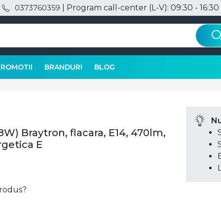
| Program call-center (L-V): 09:30 - 16:30
0373760359
PROMOTII
BRANDURI
BLOG
Nu
) Braytron, flacara, E14, 470lm,
rgetica E
 produs?