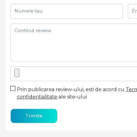
Numele tau
Em
Continut review
Prin publicarea review-ului, esti de acord cu
Terme
confidentialitate
ale site-ului
Trimite