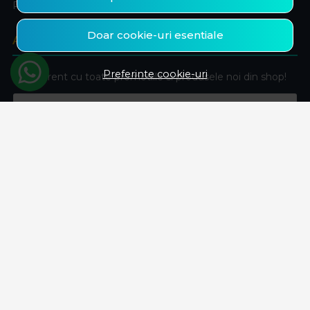
Produse favorite
Doar cookie-uri esentiale
ABONEAZA-TE LA NEWSLETTER
Preferinte cookie-uri
Fii la curent cu toate promotiile si produsele noi din shop!
Email
Aboneaza-te