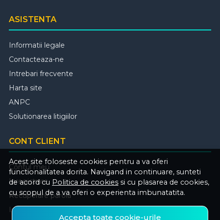
ASISTENTA
Informatii legale
Contacteaza-ne
Intrebari frecvente
Harta site
ANPC
Solutionarea litigiilor
CONT CLIENT
Acest site foloseste cookies pentru a va oferi
Contul meu
functionalitatea dorita. Navigand in continuare, sunteti
Inregistrare
de acord cu
Politica de cookies
si cu plasarea de cookies,
cu scopul de a va oferi o experienta imbunatatita.
Recuperare parola
Istoric comenzi
Accepta toate cookie-urile