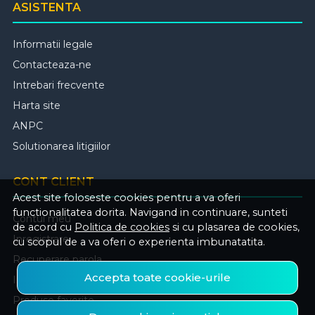
ASISTENTA
Informatii legale
Contacteaza-ne
Intrebari frecvente
Harta site
ANPC
Solutionarea litigiilor
CONT CLIENT
Acest site foloseste cookies pentru a va oferi
functionalitatea dorita. Navigand in continuare, sunteti
Contul meu
de acord cu
Politica de cookies
si cu plasarea de cookies,
Inregistrare
cu scopul de a va oferi o experienta imbunatatita.
Recuperare parola
Accepta toate cookie-urile
Istoric comenzi
Produse favorite