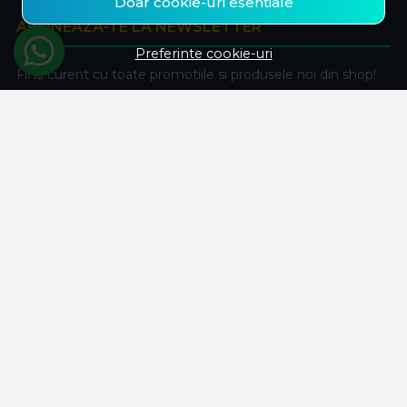
Doar cookie-uri esentiale
ABONEAZA-TE LA NEWSLETTER
Preferinte cookie-uri
Fii la curent cu toate promotiile si produsele noi din shop!
Email
Aboneaza-te