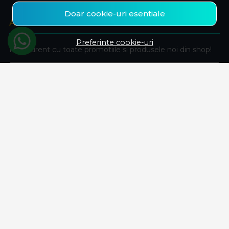
Doar cookie-uri esentiale
ABONEAZA-TE LA NEWSLETTER
Preferinte cookie-uri
Fii la curent cu toate promotiile si produsele noi din shop!
Email
Aboneaza-te