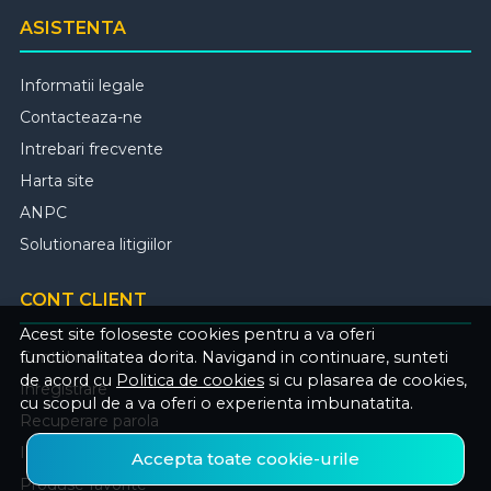
ASISTENTA
Informatii legale
Contacteaza-ne
Intrebari frecvente
Harta site
ANPC
Solutionarea litigiilor
CONT CLIENT
Acest site foloseste cookies pentru a va oferi
Contul meu
functionalitatea dorita. Navigand in continuare, sunteti
de acord cu
Politica de cookies
si cu plasarea de cookies,
Inregistrare
cu scopul de a va oferi o experienta imbunatatita.
Recuperare parola
Istoric comenzi
Accepta toate cookie-urile
Produse favorite