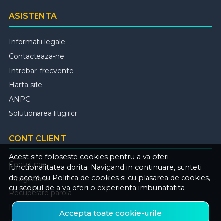
ASISTENTA
Informatii legale
Contacteaza-ne
Intrebari frecvente
Harta site
ANPC
Solutionarea litigiilor
CONT CLIENT
Acest site foloseste cookies pentru a va oferi
Contul meu
functionalitatea dorita. Navigand in continuare, sunteti
de acord cu
Politica de cookies
si cu plasarea de cookies,
Inregistrare
cu scopul de a va oferi o experienta imbunatatita.
Recuperare parola
Istoric comenzi
Accepta toate cookie-urile