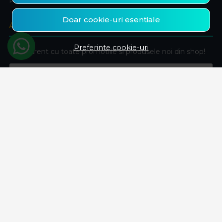
Produse favorite
Doar cookie-uri esentiale
ABONEAZA-TE LA NEWSLETTER
Preferinte cookie-uri
Fii la curent cu toate promotiile si produsele noi din shop!
Email
Aboneaza-te