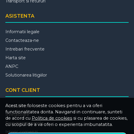
Transport si retururi
ASISTENTA
Informatii legale
Contacteaza-ne
Intrebari frecvente
Harta site
ANPC
Solutionarea litigiilor
CONT CLIENT
Acest site foloseste cookies pentru a va oferi
Contul meu
functionalitatea dorita. Navigand in continuare, sunteti
Inregistrare
de acord cu
Politica de cookies
si cu plasarea de cookies,
Recuperare parola
cu scopul de a va oferi o experienta imbunatatita.
Istoric comenzi