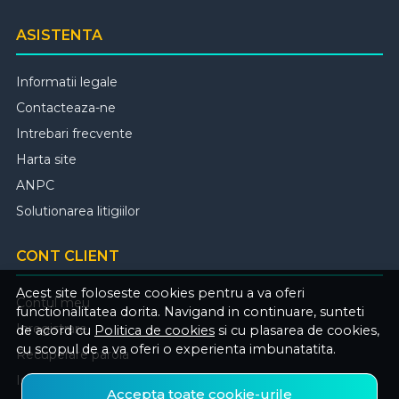
ASISTENTA
Informatii legale
Contacteaza-ne
Intrebari frecvente
Harta site
ANPC
Solutionarea litigiilor
CONT CLIENT
Acest site foloseste cookies pentru a va oferi
Contul meu
functionalitatea dorita. Navigand in continuare, sunteti
Inregistrare
de acord cu
Politica de cookies
si cu plasarea de cookies,
cu scopul de a va oferi o experienta imbunatatita.
Recuperare parola
Istoric comenzi
Accepta toate cookie-urile