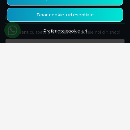
Produse favorite
Doar cookie-uri esentiale
ABONEAZA-TE LA NEWSLETTER
Preferinte cookie-uri
Fii la curent cu toate promotiile si produsele noi din shop!
Email
Aboneaza-te