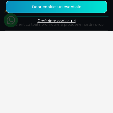
Doar cookie-uri esentiale
ABONEAZA-TE LA NEWSLETTER
Preferinte cookie-uri
Fii la curent cu toate promotiile si produsele noi din shop!
Email
Aboneaza-te