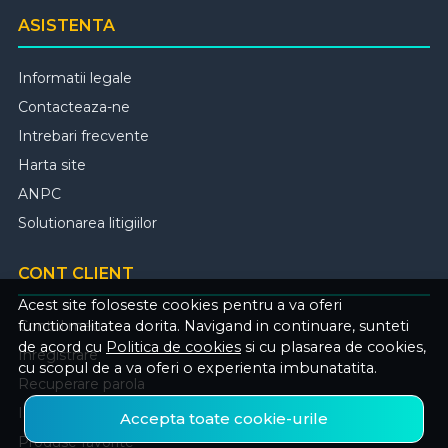
ASISTENTA
Informatii legale
Contacteaza-ne
Intrebari frecvente
Harta site
ANPC
Solutionarea litigiilor
CONT CLIENT
Acest site foloseste cookies pentru a va oferi
Contul meu
functionalitatea dorita. Navigand in continuare, sunteti
de acord cu
Politica de cookies
si cu plasarea de cookies,
Inregistrare
cu scopul de a va oferi o experienta imbunatatita.
Recuperare parola
Istoric comenzi
Accepta toate cookie-urile
Produse favorite