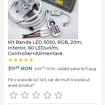
Kit Banda LED 5050, RGB, 20m,
Interior, 60 LEDuri/m,
Controller+Alimentare
,25
311
RON
,72
349
RON
valabil pana la 11 aug.
Pe o scara de la 1 la 5, cat de mult ti-a placut
acest produs?