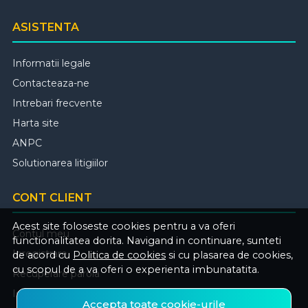
ASISTENTA
Informatii legale
Contacteaza-ne
Intrebari frecvente
Harta site
ANPC
Solutionarea litigiilor
CONT CLIENT
Acest site foloseste cookies pentru a va oferi
Contul meu
functionalitatea dorita. Navigand in continuare, sunteti
Inregistrare
de acord cu
Politica de cookies
si cu plasarea de cookies,
cu scopul de a va oferi o experienta imbunatatita.
Recuperare parola
Istoric comenzi
Accepta toate cookie-urile