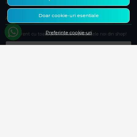
Produse favorite
Doar cookie-uri esentiale
ABONEAZA-TE LA NEWSLETTER
Preferinte cookie-uri
Fii la curent cu toate promotiile si produsele noi din shop!
Email
Aboneaza-te