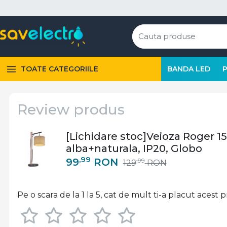
TOATE CATEGORIILE
BANDA LED
Review produs
[Lichidare stoc]Veioza Roger 15
alba+naturala, IP20, Globo
,99
99
RON
,99
129
RON
Pe o scara de la 1 la 5, cat de mult ti-a placut acest