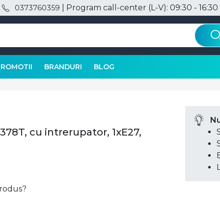
| Program call-center (L-V): 09:30 - 16:30
0373760359
PROMOTII
BRANDURI
BLOG
Nu
378T, cu intrerupator, 1xE27,
 produs?