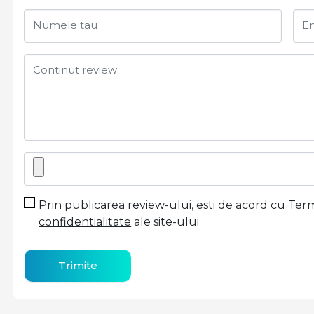
Numele tau
Em
Continut review
Prin publicarea review-ului, esti de acord cu
Terme
confidentialitate
ale site-ului
Trimite