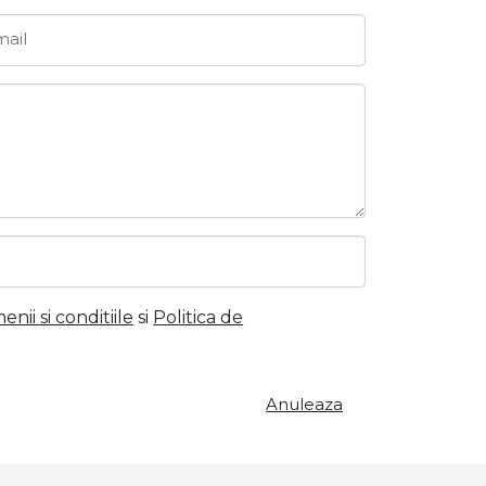
ail
nii si conditiile
si
Politica de
Anuleaza