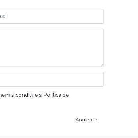
ail
nii si conditiile
si
Politica de
Anuleaza