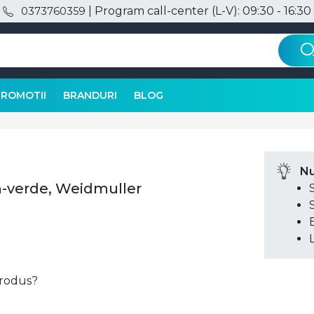
| Program call-center (L-V): 09:30 - 16:30
0373760359
PROMOTII
BRANDURI
BLOG
Nu
-verde, Weidmuller
 produs?