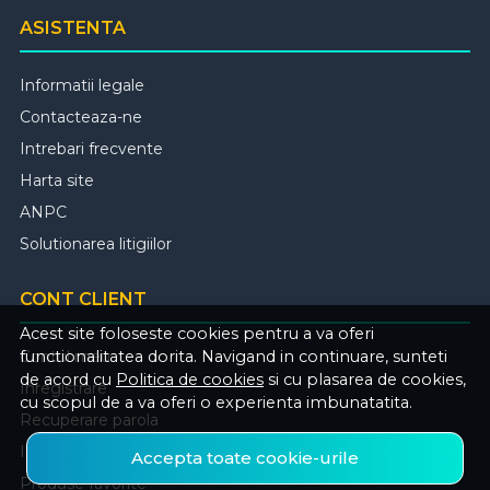
ASISTENTA
Informatii legale
Contacteaza-ne
Intrebari frecvente
Harta site
ANPC
Solutionarea litigiilor
CONT CLIENT
Acest site foloseste cookies pentru a va oferi
Contul meu
functionalitatea dorita. Navigand in continuare, sunteti
de acord cu
Politica de cookies
si cu plasarea de cookies,
Inregistrare
cu scopul de a va oferi o experienta imbunatatita.
Recuperare parola
Istoric comenzi
Accepta toate cookie-urile
Produse favorite