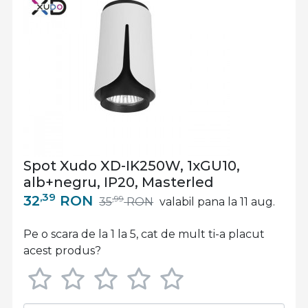
Spot Xudo XD-IK250W, 1xGU10,
alb+negru, IP20, Masterled
,39
32
RON
,99
35
RON
valabil pana la 11 aug.
Pe o scara de la 1 la 5, cat de mult ti-a placut
acest produs?