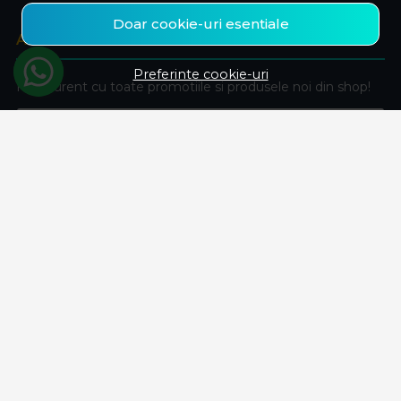
Doar cookie-uri esentiale
ABONEAZA-TE LA NEWSLETTER
Preferinte cookie-uri
Fii la curent cu toate promotiile si produsele noi din shop!
Email
Aboneaza-te