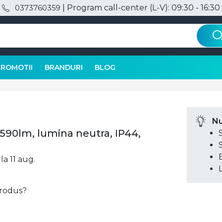
| Program call-center (L-V): 09:30 - 16:30
0373760359
PROMOTII
BRANDURI
BLOG
Nu
590lm, lumina neutra, IP44,
la 11 aug.
 produs?