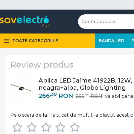
TOATE CATEGORIILE
BANDA LED
Review produs
Aplica LED Jaime 41922B, 12W, 
neagra+alba, Globo Lighting
,39
266
RON
,99
295
RON
valabil pana 
Pe o scara de la 1 la 5, cat de mult ti-a placut acest