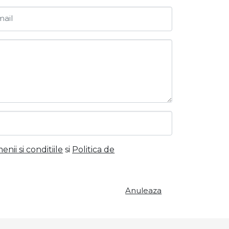
ail
nii si conditiile
si
Politica de
Anuleaza