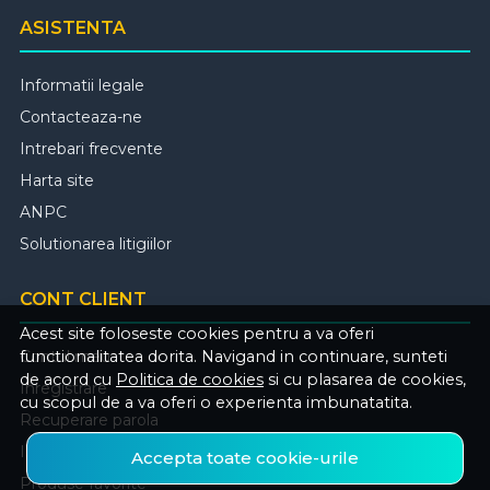
ASISTENTA
Informatii legale
Contacteaza-ne
Intrebari frecvente
Harta site
ANPC
Solutionarea litigiilor
CONT CLIENT
Acest site foloseste cookies pentru a va oferi
Contul meu
functionalitatea dorita. Navigand in continuare, sunteti
de acord cu
Politica de cookies
si cu plasarea de cookies,
Inregistrare
cu scopul de a va oferi o experienta imbunatatita.
Recuperare parola
Istoric comenzi
Accepta toate cookie-urile
Produse favorite