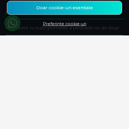
Doar cookie-uri esentiale
ABONEAZA-TE LA NEWSLETTER
Preferinte cookie-uri
Fii la curent cu toate promotiile si produsele noi din shop!
Email
Aboneaza-te