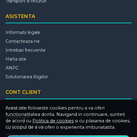
Transport si retururi
ASISTENTA
Informatii legale
Contacteaza-ne
Intrebari frecvente
Harta site
ANPC
Solutionarea litigiilor
CONT CLIENT
Acest site foloseste cookies pentru a va oferi
Contul meu
functionalitatea dorita. Navigand in continuare, sunteti
Inregistrare
de acord cu
Politica de cookies
si cu plasarea de cookies,
Recuperare parola
cu scopul de a va oferi o experienta imbunatatita.
Istoric comenzi