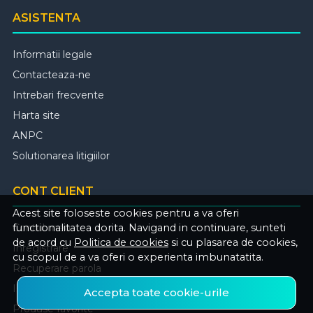
ASISTENTA
Informatii legale
Contacteaza-ne
Intrebari frecvente
Harta site
ANPC
Solutionarea litigiilor
CONT CLIENT
Acest site foloseste cookies pentru a va oferi
Contul meu
functionalitatea dorita. Navigand in continuare, sunteti
de acord cu
Politica de cookies
si cu plasarea de cookies,
Inregistrare
cu scopul de a va oferi o experienta imbunatatita.
Recuperare parola
Istoric comenzi
Accepta toate cookie-urile
Produse favorite