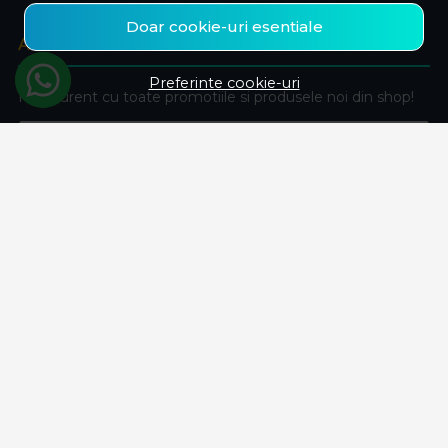
Doar cookie-uri esentiale
ABONEAZA-TE LA NEWSLETTER
Preferinte cookie-uri
Fii la curent cu toate promotiile si produsele noi din shop!
Email
Aboneaza-te