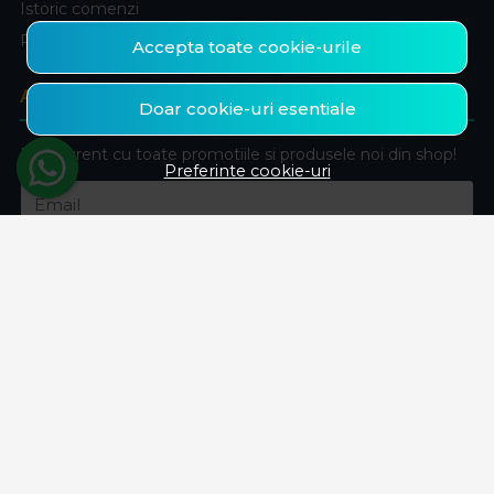
Istoric comenzi
Produse favorite
Accepta toate cookie-urile
ABONEAZA-TE LA NEWSLETTER
Doar cookie-uri esentiale
Fii la curent cu toate promotiile si produsele noi din shop!
Preferinte cookie-uri
Email
Aboneaza-te