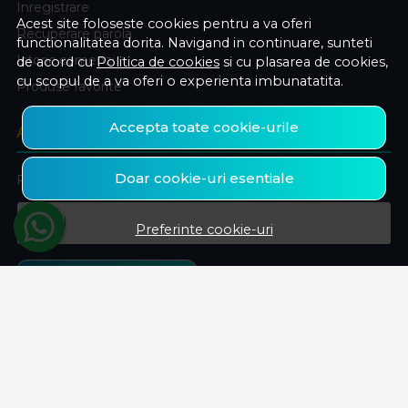
Inregistrare
Acest site foloseste cookies pentru a va oferi
Recuperare parola
functionalitatea dorita. Navigand in continuare, sunteti
Istoric comenzi
de acord cu
Politica de cookies
si cu plasarea de cookies,
cu scopul de a va oferi o experienta imbunatatita.
Produse favorite
Accepta toate cookie-urile
ABONEAZA-TE LA NEWSLETTER
Doar cookie-uri esentiale
Fii la curent cu toate promotiile si produsele noi din shop!
Email
Preferinte cookie-uri
Aboneaza-te