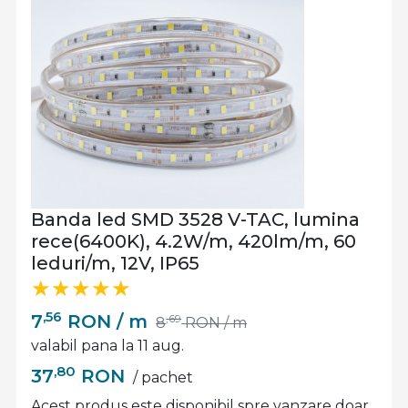
Banda led SMD 3528 V-TAC, lumina
rece(6400K), 4.2W/m, 420lm/m, 60
leduri/m, 12V, IP65
,56
7
RON
/ m
,69
8
RON
/ m
valabil pana la 11 aug.
,80
37
RON
/ pachet
Acest produs este disponibil spre vanzare doar