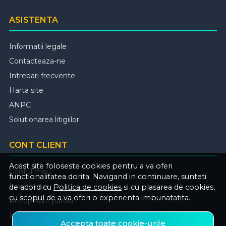
ASISTENTA
Informatii legale
Contacteaza-ne
Intrebari frecvente
Harta site
ANPC
Solutionarea litigiilor
CONT CLIENT
Acest site foloseste cookies pentru a va oferi
Contul meu
functionalitatea dorita. Navigand in continuare, sunteti
Inregistrare
de acord cu
Politica de cookies
si cu plasarea de cookies,
cu scopul de a va oferi o experienta imbunatatita.
Recuperare parola
Istoric comenzi
Accepta toate cookie-urile