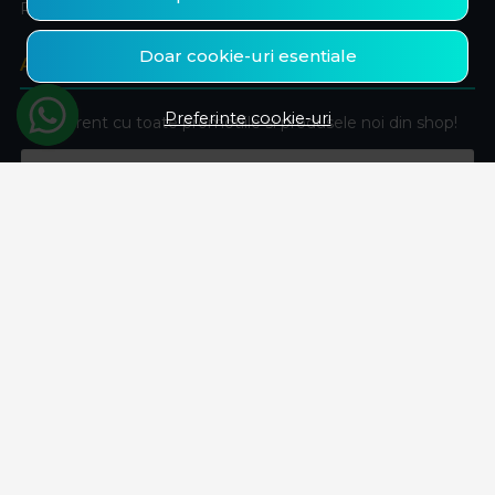
Produse favorite
Doar cookie-uri esentiale
ABONEAZA-TE LA NEWSLETTER
Preferinte cookie-uri
Fii la curent cu toate promotiile si produsele noi din shop!
Email
Aboneaza-te