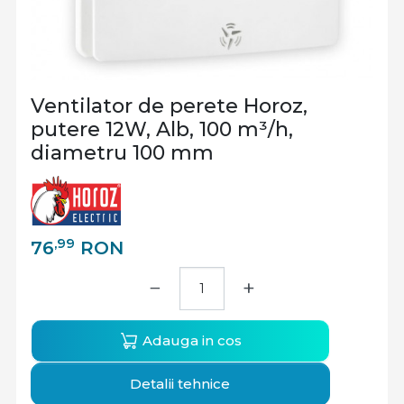
Ventilator de perete Horoz,
putere 12W, Alb, 100 m³/h,
diametru 100 mm
,99
76
RON
−
+
Adauga in cos
Detalii tehnice