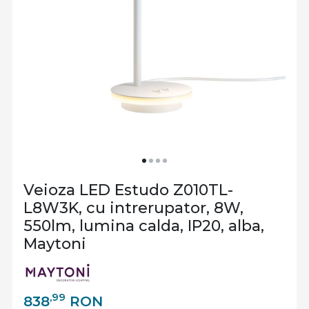
Veioza LED Estudo Z010TL-
L8W3K, cu intrerupator, 8W,
550lm, lumina calda, IP20, alba,
Maytoni
,99
838
RON