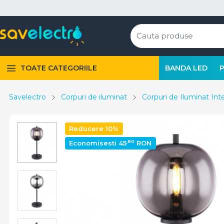
TOATE CATEGORIILE
BANDA LED
Savelectro
Corpuri de iluminat
Corpuri de Iluminat Inte
Reducere 10%
,80
Economisesti 45
RON