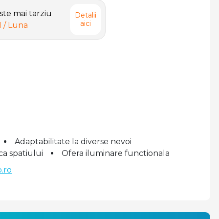
te mai tarziu
Detalii
aici
N
/ Luna
Adaptabilitate la diverse nevoi
ca spatiului
Ofera iluminare functionala
.ro