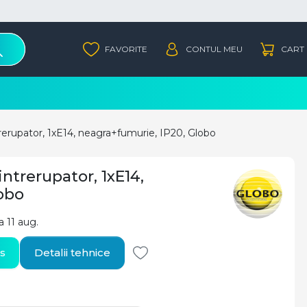
trerupator, 1xE14, neagra+fumurie, IP20, Globo
intrerupator, 1xE14,
obo
a 11 aug.
s
Detalii tehnice