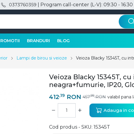
| Program call-center (L-V): 09:30 - 16:30
0373760359
PROMOTII
BRANDURI
BLOG
rior
Lampi de birou si veioze
Veioza Blacky 15345T, cu in
Veioza Blacky 15345T, cu 
neagra+fumurie, IP20, Gl
,19
412
RON
,99
457
RON
valabil pana l
−
+
Adauga in co
Cod produs - SKU
15345T