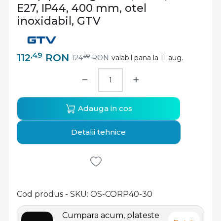
E27, IP44, 400 mm, otel
inoxidabil, GTV
,49
112
RON
,99
124
RON
valabil pana la 11 aug.
−
+
Adauga in cos
Detalii tehnice
Cod produs - SKU
OS-CORP40-30
Cumpara acum, plateste