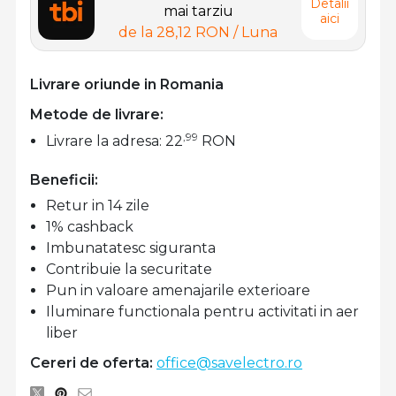
Detalii
mai tarziu
aici
de la
28,12 RON
/ Luna
Livrare oriunde in Romania
Metode de livrare:
,99
Livrare la adresa: 22
RON
Beneficii:
Retur in 14 zile
1% cashback
Imbunatatesc siguranta
Contribuie la securitate
Pun in valoare amenajarile exterioare
Iluminare functionala pentru activitati in aer
liber
Cereri de oferta:
office@savelectro.ro