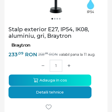
Stalp exterior E27, IP54, IK08,
aluminiu, gri, Braytron
,09
233
RON
,99
258
RON
valabil pana la 11 aug.
−
+
Adauga in cos
Detalii tehnice