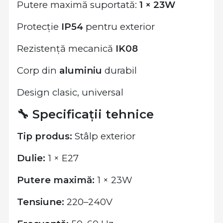
Putere maximă suportată:
1 × 23W
Protecție
IP54
pentru exterior
Rezistență mecanică
IK08
Corp din
aluminiu
durabil
Design clasic, universal
🔧 Specificații tehnice
Tip produs:
Stâlp exterior
Dulie:
1 × E27
Putere maximă:
1 × 23W
Tensiune:
220–240V