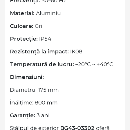
Frecvență:
50–60 Hz
Material:
Aluminiu
Culoare:
Gri
Protecție:
IP54
Rezistență la impact:
IK08
Temperatură de lucru:
–20°C ~ +40°C
Dimensiuni:
Diametru: 175 mm
Înălțime: 800 mm
Garanție:
3 ani
Stâlpul de exterior
BG43-03302
oferă