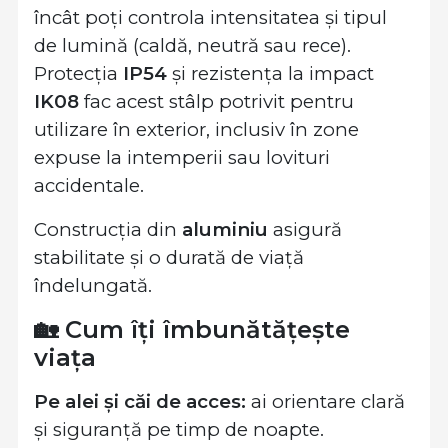
încât poți controla intensitatea și tipul
de lumină (caldă, neutră sau rece).
Protecția
IP54
și rezistența la impact
IK08
fac acest stâlp potrivit pentru
utilizare în exterior, inclusiv în zone
expuse la intemperii sau lovituri
accidentale.
Construcția din
aluminiu
asigură
stabilitate și o durată de viață
îndelungată.
🏡 Cum îți îmbunătățește
viața
Pe alei și căi de acces:
ai orientare clară
și siguranță pe timp de noapte.