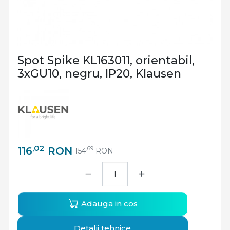
Spot Spike KL163011, orientabil,
3xGU10, negru, IP20, Klausen
,02
116
RON
,69
154
RON
−
+
Adauga in cos
Detalii tehnice