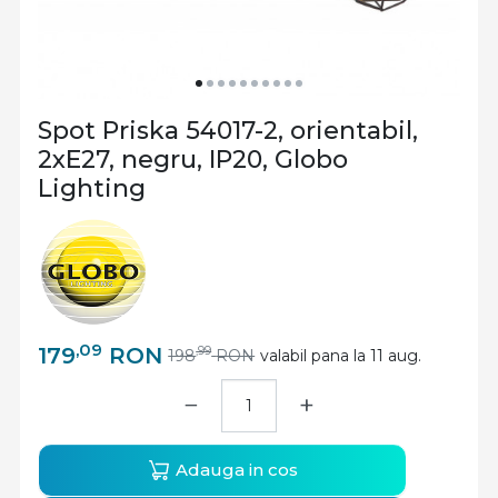
Spot Priska 54017-2, orientabil,
2xE27, negru, IP20, Globo
Lighting
,09
179
RON
,99
198
RON
valabil pana la 11 aug.
−
+
Adauga in cos