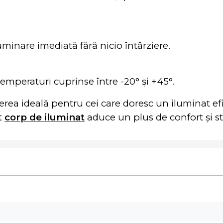
minare imediată fără nicio întârziere.
emperaturi cuprinse între -20° și +45°.
ea ideală pentru cei care doresc un iluminat efic
t
corp de iluminat
aduce un plus de confort și sti