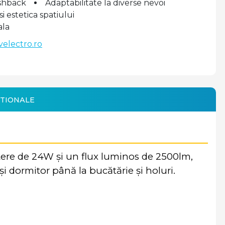
shback
Adaptabilitate la diverse nevoi
 estetica spatiului
ala
velectro.ro
TIONALE
tere de 24W și un flux luminos de 2500lm,
și dormitor până la bucătărie și holuri.