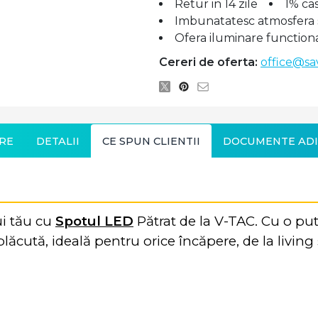
Retur in 14 zile
1% ca
Imbunatatesc atmosfera si
Ofera iluminare function
Cereri de oferta:
office@sa
RE
DETALII
CE SPUN CLIENTII
DOCUMENTE ADI
ui tău cu
Spotul LED
Pătrat de la V-TAC. Cu o pu
lăcută, ideală pentru orice încăpere, de la living 