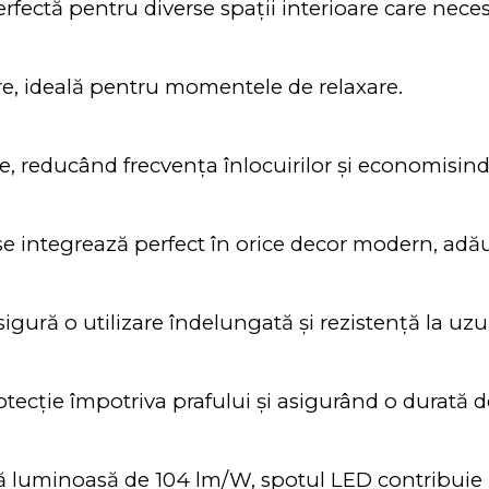
rfectă pentru diverse spații interioare care neces
re, ideală pentru momentele de relaxare.
, reducând frecvența înlocuirilor și economisind 
integrează perfect în orice decor modern, adăugâ
igură o utilizare îndelungată și rezistență la uzu
protecție împotriva prafului și asigurând o durată 
 luminoasă de 104 lm/W, spotul LED contribuie la 