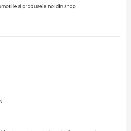
omotiile si produsele noi din shop!
T
N