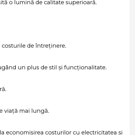
ită o lumină de calitate superioară.
costurile de întreținere.
nd un plus de stil și funcționalitate.
ră.
de viață mai lungă.
economisirea costurilor cu electricitatea și