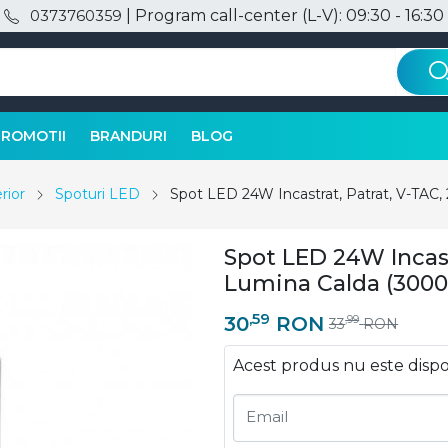
| Program call-center (L-V): 09:30 - 16:30
0373760359
PROMOTII
BRANDURI
BLOG
rior
Spoturi LED
Spot LED 24W Incastrat, Patrat, V-TAC,
Spot LED 24W Incast
Lumina Calda (3000K
,59
30
RON
,99
33
RON
Acest produs nu este disp
Email