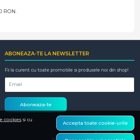
00 RON.
ABONEAZA-TE LA NEWSLETTER
Fii la curent cu toate promotiile si produsele noi din shop!
Email
Aboneaza-te
de cookies
si cu
Accepta toate cookie-urile
© Savelectro 2026
Magazin online creat cu MerchantPro