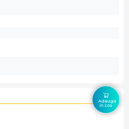
Adauga
in cos