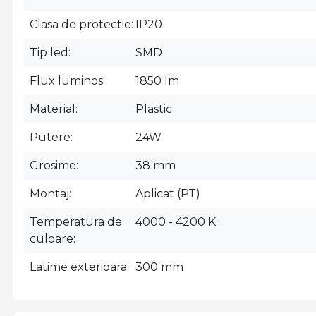
Clasa de protectie
IP20
Tip led
SMD
Flux luminos
1850 lm
Material
Plastic
Putere
24W
Grosime
38 mm
Montaj
Aplicat (PT)
Temperatura de
4000 - 4200 K
culoare
Latime exterioara
300 mm