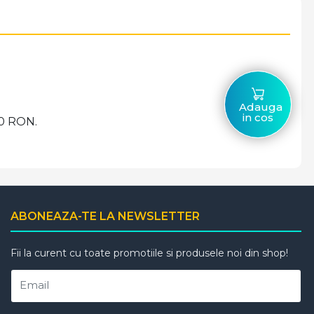
Adauga
in cos
00 RON.
ABONEAZA-TE LA NEWSLETTER
Fii la curent cu toate promotiile si produsele noi din shop!
Email