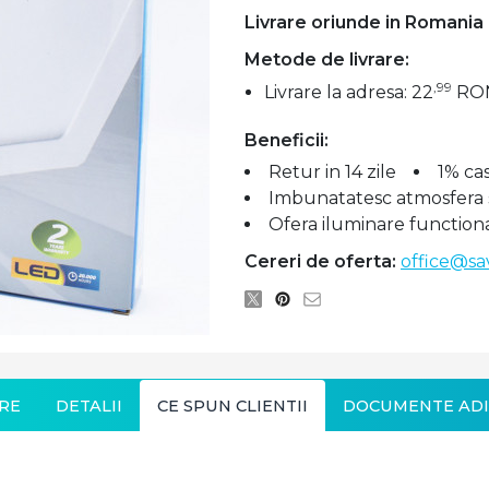
Livrare oriunde in Romania
Metode de livrare:
,99
Livrare la adresa: 22
RO
Beneficii:
Retur in 14 zile
1% ca
Imbunatatesc atmosfera si
Ofera iluminare function
Cereri de oferta:
office@sa
RE
DETALII
CE SPUN CLIENTII
DOCUMENTE ADI