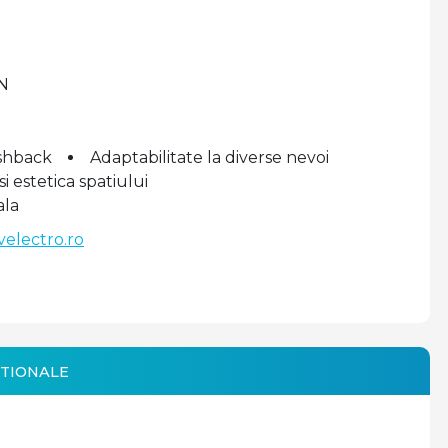
N
shback
Adaptabilitate la diverse nevoi
 estetica spatiului
ala
velectro.ro
TIONALE