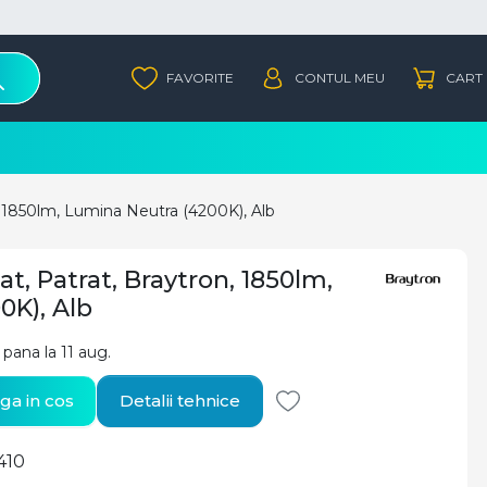
, 1850lm, Lumina Neutra (4200K), Alb
t, Patrat, Braytron, 1850lm,
0K), Alb
l pana la 11 aug.
a in cos
Detalii tehnice
410