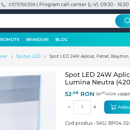
| Program call-center (L-V): 09:30 - 16:30
0373760359
PROMOTII
BRANDURI
BLOG
rior
Spoturi LED
Spot LED 24W Aplicat, Patrat, Braytron
Spot LED 24W Aplica
Lumina Neutra (420
,46
52
RON
,29
58
RON
valabi
−
+
Adaug
Cod produs - SKU
BP04-32