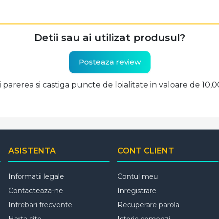
Detii sau ai utilizat produsul?
Posteaza review
ti parerea si castiga puncte de loialitate in valoare de 10,
ASISTENTA
CONT CLIENT
Informatii legale
Contul meu
Contacteaza-ne
Inregistrare
Intrebari frecvente
Recuperare parola