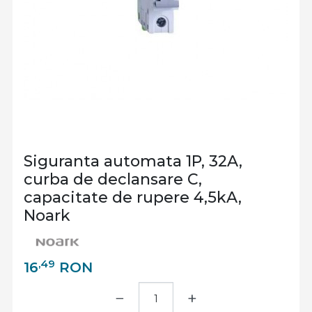
Siguranta automata 1P, 32A,
curba de declansare C,
capacitate de rupere 4,5kA,
Noark
,49
16
RON
−
+