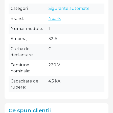
Categorii
Sigurante automate
Brand
Noark
Numar module
1
Amperaj
32 A
Curba de
C
declansare
Tensiune
220 V
nominala
Capacitate de
4.5 kA
rupere
Ce spun clientii