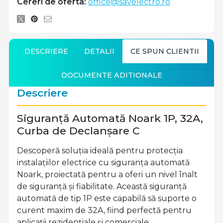
Cereri de oferta:
office@savelectro.ro
DESCRIERE
DETALII
CE SPUN CLIENTII
DOCUMENTE ADITIONALE
Descriere
Siguranță Automată Noark 1P, 32A,
Curba de Declanșare C
Descoperă soluția ideală pentru protecția
instalațiilor electrice cu siguranța automată
Noark, proiectată pentru a oferi un nivel înalt
de siguranță și fiabilitate. Această siguranță
automată de tip 1P este capabilă să suporte o
curent maxim de 32A, fiind perfectă pentru
aplicații rezidențiale și comerciale.