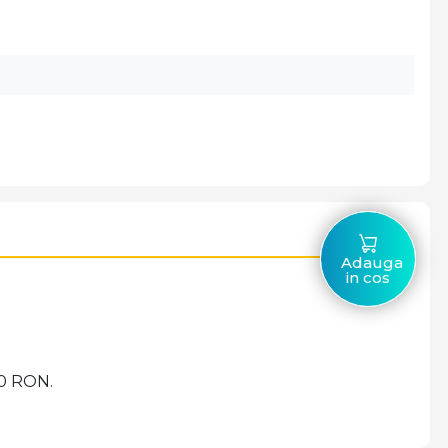
Adauga
in cos
00 RON.