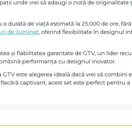
ții unde vrei să adaugi o notă de originalitate și 
 o durată de viață estimată la 25.000 de ore, fără
ri de iluminat
, oferind flexibilitate în designul in
atea și fiabilitatea garantate de GTV, un lider rec
 combină performanța cu designul inovator.
la GTV este alegerea ideală dacă vrei să combini e
 flacără captivant, acest set este perfect pentru 