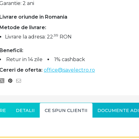
Garantie: 2 ani
Livrare oriunde in Romania
Metode de livrare:
,99
Livrare la adresa: 22
RON
Beneficii:
Retur in 14 zile
1% cashback
Cereri de oferta:
office@savelectro.ro
RE
DETALII
CE SPUN CLIENTII
DOCUMENTE ADI