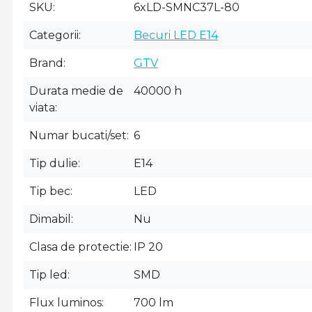
SKU
6xLD-SMNC37L-80
Categorii
Becuri LED E14
Brand
GTV
Durata medie de
40000 h
viata
Numar bucati/set
6
Tip dulie
E14
Tip bec
LED
Dimabil
Nu
Clasa de protectie
IP 20
Tip led
SMD
Flux luminos
700 lm