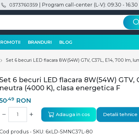
| Program call-center (L-V): 09:30 - 16:30
0373760359
PROMOTII
BRANDURI
BLOG
Set 6 becuri LED flacara 8W(54W) GTV, C37L, E14, 700 lm, lum
Set 6 becuri LED flacara 8W(54W) GTV, C
neutra (4000 K), clasa energetica F
,49
50
RON
−
+
Adauga in cos
Detalii tehnice
Cod produs - SKU
6xLD-SMNC37L-80