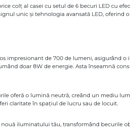
orice colț al casei cu setul de 6 becuri LED cu ef
signul unic și tehnologia avansată LED, oferind 
nos impresionant de 700 de lumeni, asigurând o i
sumând doar 8W de energie. Asta înseamnă consu
ile oferă o lumină neutră, creând un mediu lum
eri claritate în spațiul de lucru sau de locuit.
nouă iluminatului tău, transformând becurile obi