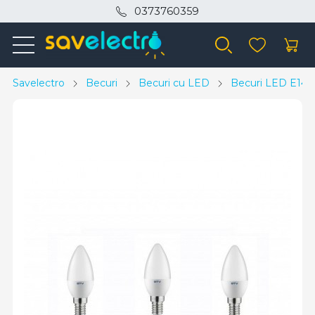
0373760359
Savelectro
Becuri
Becuri cu LED
Becuri LED E14