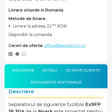
Livrare oriunde in Romania
Metode de livrare:
,99
Livrare la adresa: 22
RON
Disponibil la comanda
Cereri de oferta:
office@savelectro.ro
DESCRIERE
DETALII
CE SPUN CLIENTII
DOCUMENTE ADITIONALE
Descriere
Separatorul de siguranțe fuzibile
Ex9FP
1P 30A
de la
Noark
este proiectat pentru