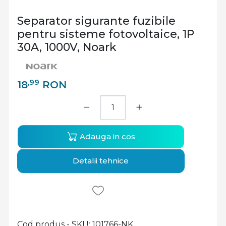
Separator sigurante fuzibile
pentru sisteme fotovoltaice, 1P
30A, 1000V, Noark
,99
18
RON
−
+
Adauga in cos
Detalii tehnice
Cod produs - SKU
101766-NK