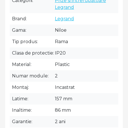
Categorii
Prize si intrerupatoare
Legrand
Brand
Legrand
Gama
Niloe
Tip produs
Rama
Clasa de protectie
IP20
Material
Plastic
Numar module
2
Montaj
Incastrat
Latime
157 mm
Inaltime
86 mm
Garantie
2 ani