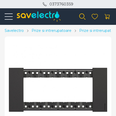
0373760359
Savelectro
Prize si intrerupatoare
Prize si intrerupato