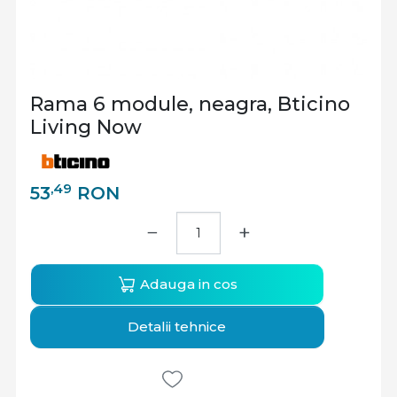
Rama 6 module, neagra, Bticino
Living Now
,49
53
RON
−
+
Adauga in cos
Detalii tehnice